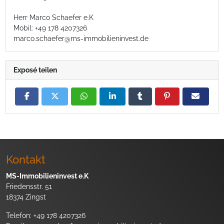
Herr Marco Schaefer e.K
Mobil: +49 178 4207326
marco.schaefer@ms-immobilieninvest.de
Exposé teilen
Kontakt
MS-Immobilieninvest e.K
Friedensstr. 51
18374 Zingst
Telefon:
+49 178 4207326