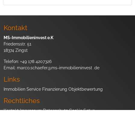
Kontakt
MS-Immobilieninvest e.K
Friedensstr. 51
18374 Zingst
Telefon:
+49 178 4207326
Email:
marco.schaefer@ms-immobilieninvest .de
Links
Immobilien
Service
Finanzierung
Objektbewertung
Rechtliches
Kontakt
Impressum
Datenschutz
Cookie Setup
© Copyright 2026, MS-Immobilieninvest e.K. Alle Rechte vorbehalten.