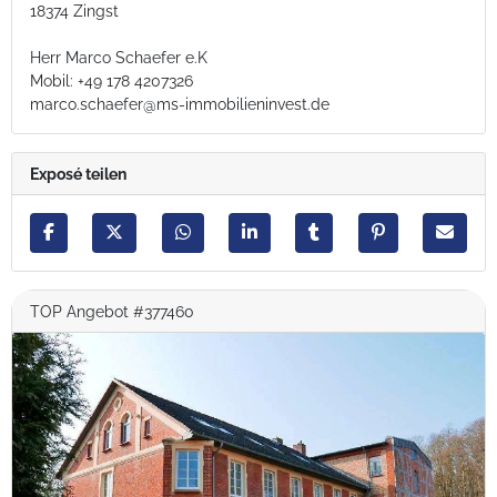
18374 Zingst
Herr Marco Schaefer e.K
Mobil: +49 178 4207326
marco.schaefer@ms-immobilieninvest.de
Exposé teilen
TOP Angebot #377460