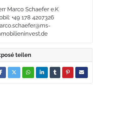
err Marco Schaefer e.K
bil: +49 178 4207326
arco.schaefer@ms-
mmobilieninvest.de
xposé teilen