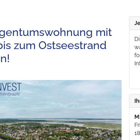
J
igentumswohnung mit
Di
bis zum Ostseestrand
w
n!
fo
In
I
M
Fr
18