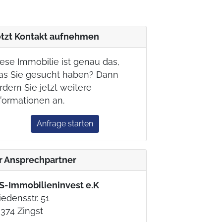
etzt Kontakt aufnehmen
ese Immobilie ist genau das,
as Sie gesucht haben? Dann
rdern Sie jetzt weitere
formationen an.
Anfrage starten
hr Ansprechpartner
S-Immobilieninvest e.K
iedensstr. 51
374 Zingst