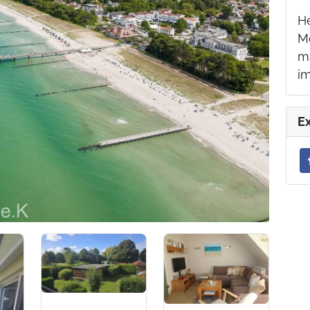
H
Mo
m
i
E