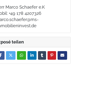
err Marco Schaefer e.K
bil: +49 178 4207326
arco.schaefer@ms-
mmobilieninvest.de
xposé teilen