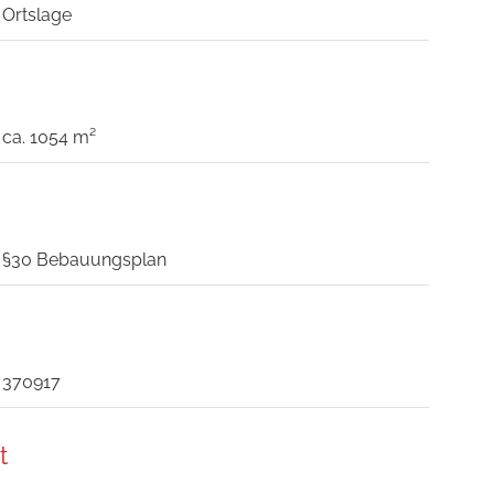
Ortslage
ca. 1054 m²
§30 Bebauungsplan
370917
t