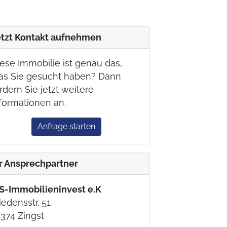
etzt Kontakt aufnehmen
ese Immobilie ist genau das,
as Sie gesucht haben? Dann
rdern Sie jetzt weitere
formationen an.
Anfrage starten
hr Ansprechpartner
S-Immobilieninvest e.K
iedensstr. 51
374 Zingst