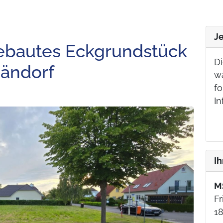
J
ebautes Eckgrundstück
Di
Dändorf
w
fo
In
I
M
Fr
18