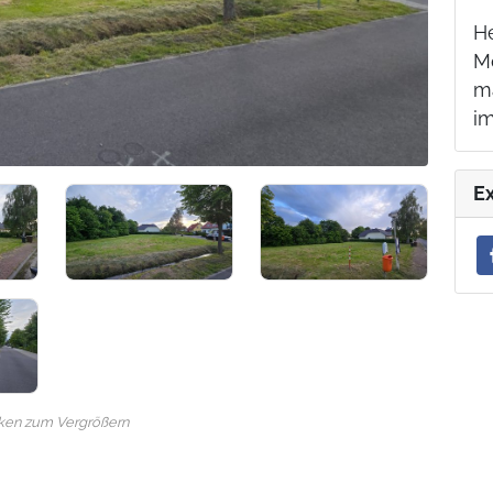
H
Mo
m
i
E
cken zum Vergrößern