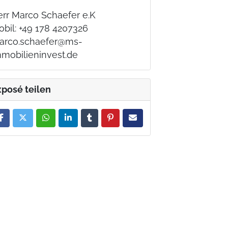
err Marco Schaefer e.K
bil: +49 178 4207326
arco.schaefer@ms-
mmobilieninvest.de
xposé teilen