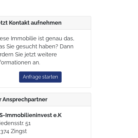
etzt Kontakt aufnehmen
ese Immobilie ist genau das,
as Sie gesucht haben? Dann
rdern Sie jetzt weitere
formationen an.
Anfrage starten
hr Ansprechpartner
S-Immobilieninvest e.K
iedensstr. 51
374 Zingst