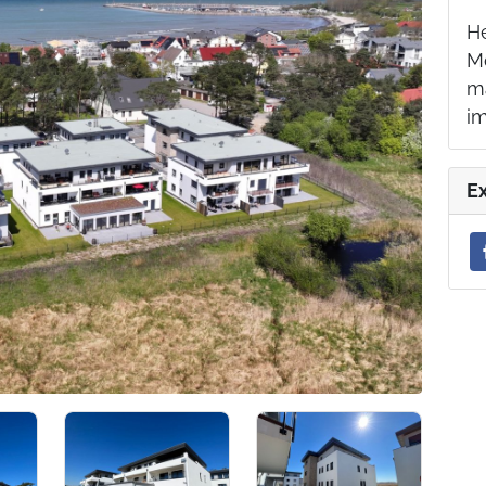
H
Mo
m
i
E