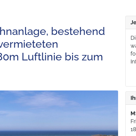
J
hnanlage, bestehend
Di
 vermieteten
w
0m Luftlinie bis zum
fo
In
I
M
Fr
18