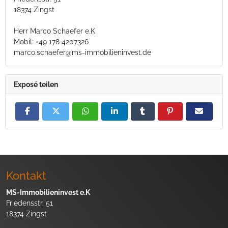
18374 Zingst
Herr Marco Schaefer e.K
Mobil: +49 178 4207326
marco.schaefer@ms-immobilieninvest.de
Exposé teilen
Kontakt
MS-Immobilieninvest e.K
Friedensstr. 51
18374 Zingst