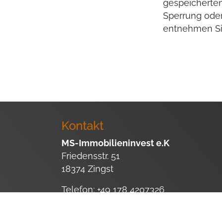
gespeicherten
Sperrung oder
entnehmen Si
Kontakt
MS-Immobilieninvest e.K
Friedensstr. 51
18374 Zingst
Telefon:
+49 178 4207326
Email:
marco.schaefer@ms-immobilien