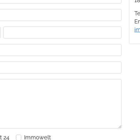
18
Te
Em
i
 24
Immowelt