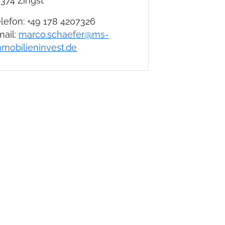
374 Zingst
lefon:
+49 178 4207326
ail:
marco.schaefer@ms-
mmobilieninvest.de