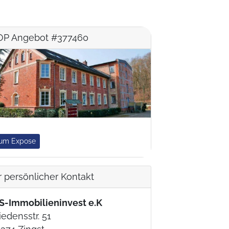
OP Angebot #377460
um Expose
r persönlicher Kontakt
S-Immobilieninvest e.K
iedensstr. 51