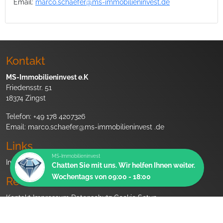
Email:
marco.schaefer@ms-immobilieninvest.de
Kontakt
MS-Immobilieninvest e.K
Friedensstr. 51
18374 Zingst
Telefon:
+49 178 4207326
Email:
marco.schaefer@ms-immobilieninvest .de
Links
MS-Immobilieninvest
Immobilien
Service
Finanzierung
Objektbewertung
Chatten Sie mit uns. Wir helfen Ihnen weiter.
Wochentags von 09:00 - 18:00
Rechtliches
Kontakt
Impressum
Datenschutz
Cookie Setup